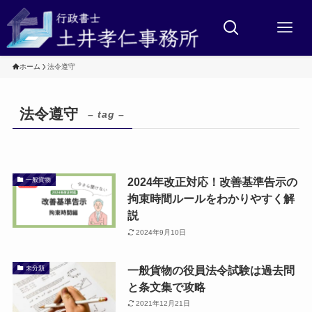
ホーム
法令遵守
法令遵守
– tag –
2024年改正対応！改善基準告示の
一般貨物
拘束時間ルールをわかりやすく解
説
2024年9月10日
一般貨物の役員法令試験は過去問
未分類
と条文集で攻略
2021年12月21日